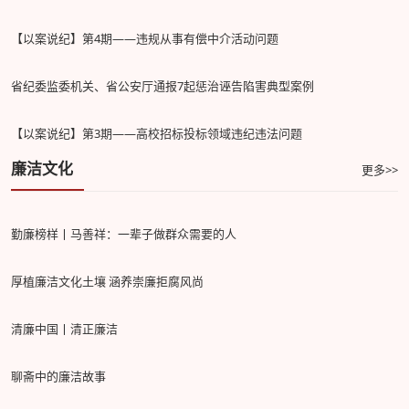
【以案说纪】第4期——违规从事有偿中介活动问题
省纪委监委机关、省公安厅通报7起惩治诬告陷害典型案例
【以案说纪】第3期——高校招标投标领域违纪违法问题
廉洁文化
更多>>
勤廉榜样丨马善祥：一辈子做群众需要的人
厚植廉洁文化土壤 涵养崇廉拒腐风尚
清廉中国丨清正廉洁
聊斋中的廉洁故事