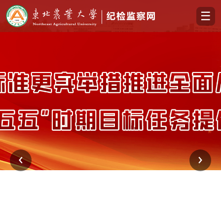
☰
‹
›